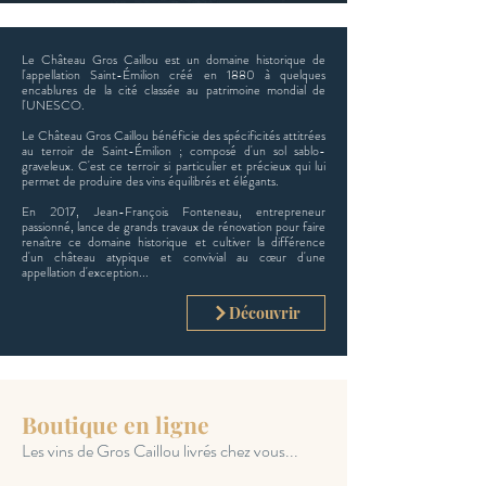
Le Château Gros Caillou est un domaine historique de
l'appellation Saint-Émilion créé en 1880 à quelques
encablures de la cité classée au patrimoine mondial de
l'UNESCO.
Le Château Gros Caillou bénéficie des spécificités attitrées
au terroir de Saint-Émilion ; composé d'un sol sablo-
graveleux. C'est ce terroir si particulier et précieux qui lui
permet de produire des vins équilibrés et élégants.
En 2017, Jean-François Fonteneau, entrepreneur
passionné, lance de grands travaux de rénovation pour faire
renaître ce domaine historique et cultiver la différence
d'un château atypique et convivial au cœur d'une
appellation d'exception...
Découvrir
Boutique en ligne
Les vins de Gros Caillou livrés chez vous...